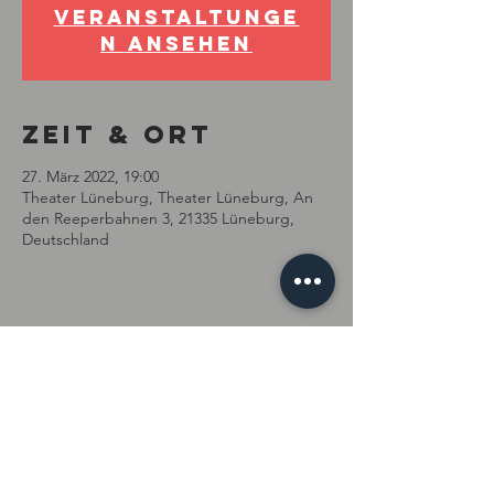
Veranstaltunge
n ansehen
Zeit & Ort
27. März 2022, 19:00
Theater Lüneburg, Theater Lüneburg, An
den Reeperbahnen 3, 21335 Lüneburg,
Deutschland
Diese
Veranstaltung
teilen