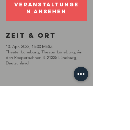
Veranstaltunge
n ansehen
Zeit & Ort
10. Apr. 2022, 15:00 MESZ
Theater Lüneburg, Theater Lüneburg, An
den Reeperbahnen 3, 21335 Lüneburg,
Deutschland
Diese
Veranstaltung
teilen