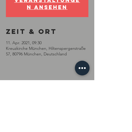
Veranstaltunge
n ansehen
Zeit & Ort
11. Apr. 2021, 09:30
Kreuzkirche München, Hiltenspergerstraße
57, 80796 München, Deutschland
Diese
Veranstaltung
teilen