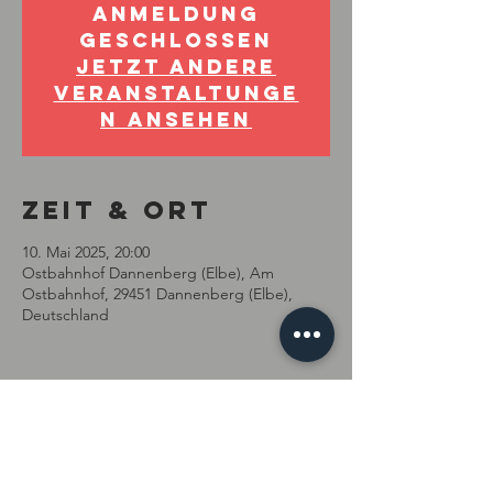
Anmeldung
geschlossen
Jetzt andere
Veranstaltunge
n ansehen
Zeit & Ort
10. Mai 2025, 20:00
Ostbahnhof Dannenberg (Elbe), Am
Ostbahnhof, 29451 Dannenberg (Elbe),
Deutschland
Diese
Veranstaltung