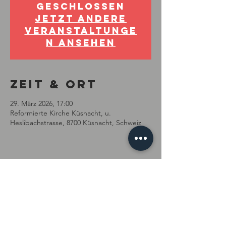
geschlossen
Jetzt andere
Veranstaltunge
n ansehen
Zeit & Ort
29. März 2026, 17:00
Reformierte Kirche Küsnacht, u.
Heslibachstrasse, 8700 Küsnacht, Schweiz
Diese
Veranstaltung
teilen