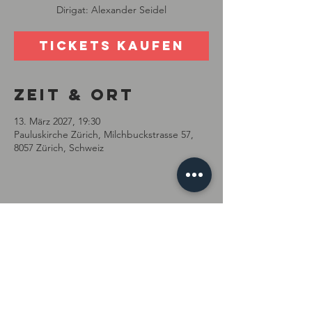
Dirigat: Alexander Seidel
Tickets kaufen
Zeit & Ort
13. März 2027, 19:30
Pauluskirche Zürich, Milchbuckstrasse 57,
8057 Zürich, Schweiz
Diese
Veranstaltung
teilen