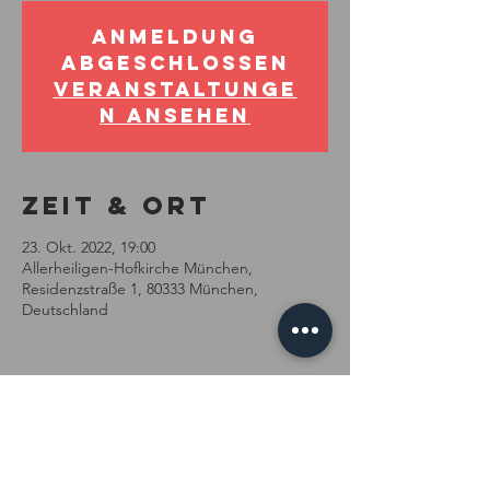
Anmeldung
abgeschlossen
Veranstaltunge
n ansehen
Zeit & Ort
23. Okt. 2022, 19:00
Allerheiligen-Hofkirche München,
Residenzstraße 1, 80333 München,
Deutschland
Diese
Veranstaltung
teilen